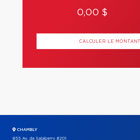
0,00 $
CALCULER LE MONTAN
CHAMBLY
855 Av. de Salaberry #201