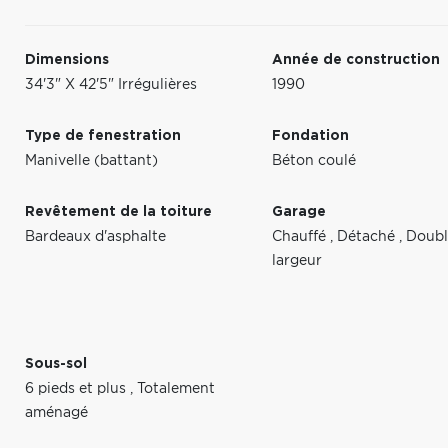
Dimensions
Année de construction
34'3" X 42'5" Irrégulières
1990
Type de fenestration
Fondation
Manivelle (battant)
Béton coulé
Revêtement de la toiture
Garage
Bardeaux d'asphalte
Chauffé
,
Détaché
,
Doubl
largeur
Sous-sol
6 pieds et plus
,
Totalement
aménagé