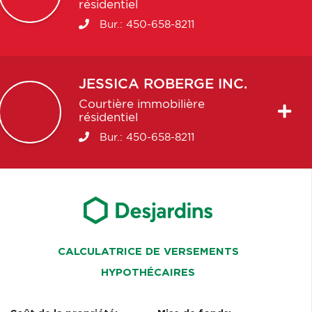
résidentiel
Bur.:
450-658-8211
JESSICA
ROBERGE INC.
Courtière immobilière
résidentiel
Bur.:
450-658-8211
CALCULATRICE DE VERSEMENTS
HYPOTHÉCAIRES