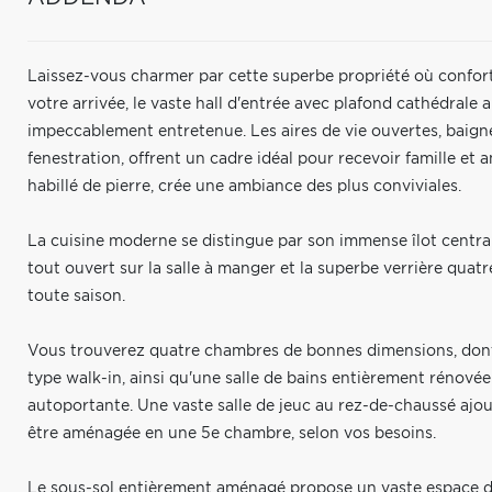
Laissez-vous charmer par cette superbe propriété où confort,
votre arrivée, le vaste hall d'entrée avec plafond cathédrale
impeccablement entretenue. Les aires de vie ouvertes, baign
fenestration, offrent un cadre idéal pour recevoir famille et
habillé de pierre, crée une ambiance des plus conviviales.
La cuisine moderne se distingue par son immense îlot centra
tout ouvert sur la salle à manger et la superbe verrière quatre
toute saison.
Vous trouverez quatre chambres de bonnes dimensions, dont
type walk-in, ainsi qu'une salle de bains entièrement rénové
autoportante. Une vaste salle de jeuc au rez-de-chaussé ajout
être aménagée en une 5e chambre, selon vos besoins.
Le sous-sol entièrement aménagé propose un vaste espace de